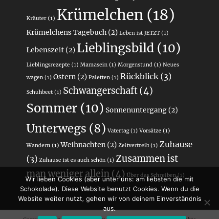
Krümelchen
(18)
Kräuter
(1)
Krümelchens Tagebuch
(2)
Leben ist JETZT
(1)
Lieblingsbild
(10)
Lebenszeit
(2)
Lieblingsrezepte
(1)
Mamasein
(1)
Morgenstund
(1)
Neues
Rückblick
(3)
Ostern
(2)
wagen
(1)
Paletten
(1)
Schwangerschaft
(4)
Schuhbeet
(1)
Sommer
(10)
Sonnenuntergang
(2)
Unterwegs
(8)
Vatertag
(1)
Vorsätze
(1)
Zuhause
Weihnachten
(2)
Wandern
(1)
Zeitvertreib
(1)
Zusammen ist
(3)
Zuhause ist es auch schön
(1)
man weniger allein
(4)
Über das Schreiben
(1)
Wir lieben Cookies (aber unter uns: am liebsten die mit
Schokolade). Diese Website benutzt Cookies. Wenn du die
Website weiter nutzt, gehen wir von deinem Einverständnis
aus.