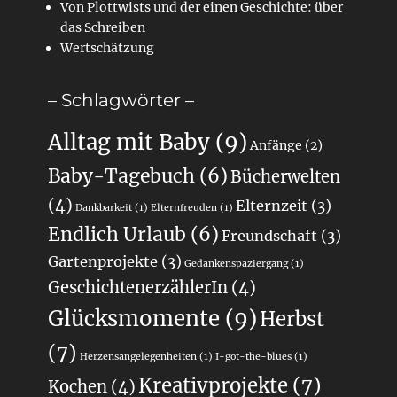
Von Plottwists und der einen Geschichte: über
das Schreiben
Wertschätzung
– Schlagwörter –
Alltag mit Baby
(9)
Anfänge
(2)
Baby-Tagebuch
(6)
Bücherwelten
(4)
Elternzeit
(3)
Dankbarkeit
(1)
Elternfreuden
(1)
Endlich Urlaub
(6)
Freundschaft
(3)
Gartenprojekte
(3)
Gedankenspaziergang
(1)
GeschichtenerzählerIn
(4)
Glücksmomente
(9)
Herbst
(7)
Herzensangelegenheiten
(1)
I-got-the-blues
(1)
Kreativprojekte
(7)
Kochen
(4)