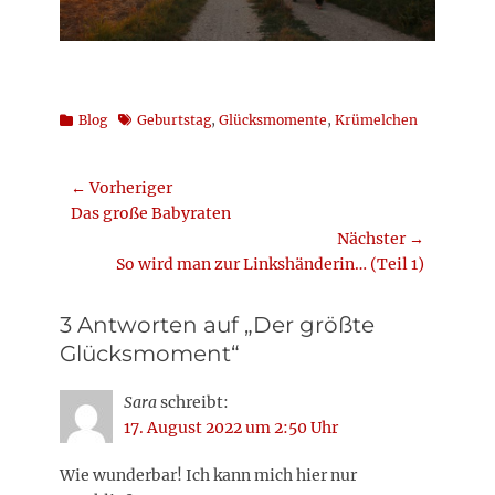
Kategorien
Schlagworte
Blog
Geburtstag
,
Glücksmomente
,
Krümelchen
Beitragsnavigation
← Vorheriger
Vorheriger
Das große Babyraten
Beitrag:
Nächster →
Nächster
So wird man zur Linkshänderin… (Teil 1)
Beitrag:
3 Antworten auf „Der größte
Glücksmoment“
Sara
schreibt:
17. August 2022 um 2:50 Uhr
Wie wunderbar! Ich kann mich hier nur