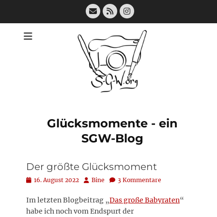
Zum
E-
Feed
Instagram
Inhalt
Mail
springen
Glücksmomente - ein
SGW-Blog
Der größte Glücksmoment
Posted
Autor
16. August 2022
Bine
3 Kommentare
on
Im letzten Blogbeitrag „
Das große Babyraten
“
habe ich noch vom Endspurt der