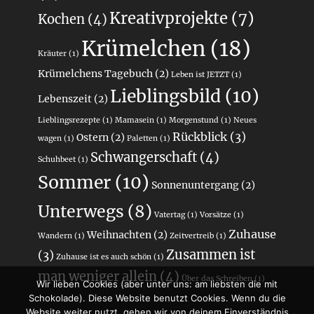
Kreativprojekte
(7)
Kochen
(4)
Krümelchen
(18)
Kräuter
(1)
Krümelchens Tagebuch
(2)
Leben ist JETZT
(1)
Lieblingsbild
(10)
Lebenszeit
(2)
Lieblingsrezepte
(1)
Mamasein
(1)
Morgenstund
(1)
Neues
Rückblick
(3)
Ostern
(2)
wagen
(1)
Paletten
(1)
Schwangerschaft
(4)
Schuhbeet
(1)
Sommer
(10)
Sonnenuntergang
(2)
Unterwegs
(8)
Vatertag
(1)
Vorsätze
(1)
Zuhause
Weihnachten
(2)
Wandern
(1)
Zeitvertreib
(1)
Zusammen ist
(3)
Zuhause ist es auch schön
(1)
man weniger allein
(4)
Über das Schreiben
(1)
Wir lieben Cookies (aber unter uns: am liebsten die mit
Schokolade). Diese Website benutzt Cookies. Wenn du die
Website weiter nutzt, gehen wir von deinem Einverständnis