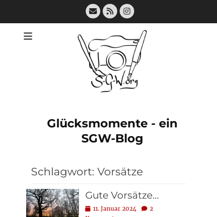
Zum
E-
Feed
Instagram
Inhalt
Mail
springen
Glücksmomente - ein
SGW-Blog
Schlagwort:
Vorsätze
Gute Vorsätze…
Posted
11. Januar 2024
2