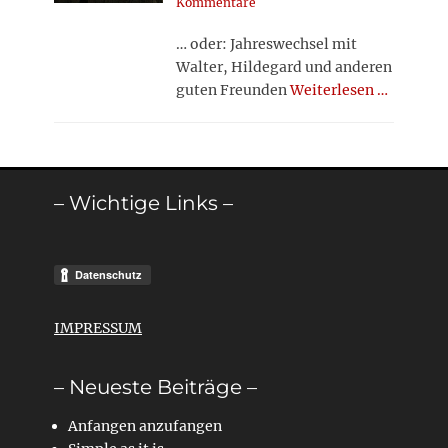
on
Kommentare
… oder: Jahreswechsel mit
Walter, Hildegard und anderen
guten Freunden
Weiterlesen …
– Wichtige Links –
IMPRESSUM
– Neueste Beiträge –
Anfangen anzufangen