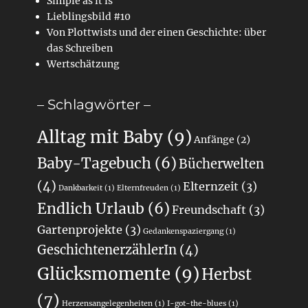
Simple as it is
Lieblingsbild #10
Von Plottwists und der einen Geschichte: über
das Schreiben
Wertschätzung
– Schlagwörter –
Alltag mit Baby
(9)
Anfänge
(2)
Baby-Tagebuch
(6)
Bücherwelten
(4)
Elternzeit
(3)
Dankbarkeit
(1)
Elternfreuden
(1)
Endlich Urlaub
(6)
Freundschaft
(3)
Gartenprojekte
(3)
Gedankenspaziergang
(1)
GeschichtenerzählerIn
(4)
Glücksmomente
(9)
Herbst
(7)
Herzensangelegenheiten
(1)
I-got-the-blues
(1)