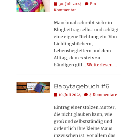
Posted
30. Juli 2024
Ein
on
Kommentar
Manchmal schreibt sich ein
Blogbeitrag selbst und schlägt
eine eigene Richtung ein. Von
Lieblingsbüchern,
Lebensbegleitern und dem
Alltag, den es stets zu
bändigen gilt…
Weiterlesen …
Babytagebuch #6
Posted
10. Juli 2024
4 Kommentare
on
Eintrag einer stolzen Mutter,
die nicht glauben kann, wie
groß und selbstständig und
ordentlich ihre kleine Maus
inzwischen ist. Vor allem das