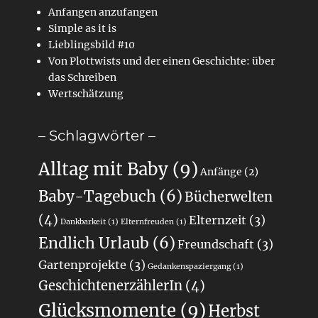
Anfangen anzufangen
Simple as it is
Lieblingsbild #10
Von Plottwists und der einen Geschichte: über
das Schreiben
Wertschätzung
– Schlagwörter –
Alltag mit Baby
(9)
Anfänge
(2)
Baby-Tagebuch
(6)
Bücherwelten
(4)
Elternzeit
(3)
Dankbarkeit
(1)
Elternfreuden
(1)
Endlich Urlaub
(6)
Freundschaft
(3)
Gartenprojekte
(3)
Gedankenspaziergang
(1)
GeschichtenerzählerIn
(4)
Glücksmomente
(9)
Herbst