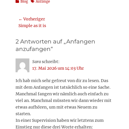
Kategorien
Schlagworte
Blog
Anfänge
Beitragsnavigation
← Vorheriger
Vorheriger
Simple as it is
Beitrag:
2 Antworten auf „Anfangen
anzufangen“
Sara
schreibt:
17. Mai 2026 um 14:03 Uhr
Ich hab mich sehr gefreut von dir zu lesen. Das
mit dem Anfangen ist tatsächlich so eine Sache.
Manchmal fangen wir nämlich auch einfach zu
viel an. Manchmal müssten wir dann wieder mit
etwas aufhören, um mit etwas Neuem zu
starten.
In einer Supervision haben wir letztens zum
Einstieg nur diese drei Worte erhalten: