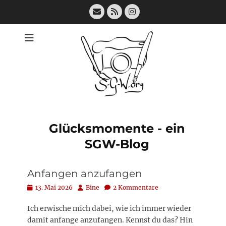
Zum
E-
Feed
Instagram
Inhalt
Mail
springen
Glücksmomente - ein
SGW-Blog
Anfangen anzufangen
Posted
Autor
13. Mai 2026
Bine
2 Kommentare
on
Ich erwische mich dabei, wie ich immer wieder
damit anfange anzufangen. Kennst du das? Hin