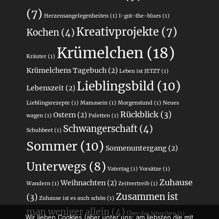
(7)
Herzensangelegenheiten
(1)
I-got-the-blues
(1)
Kreativprojekte
(7)
Kochen
(4)
Krümelchen
(18)
Kräuter
(1)
Krümelchens Tagebuch
(2)
Leben ist JETZT
(1)
Lieblingsbild
(10)
Lebenszeit
(2)
Lieblingsrezepte
(1)
Mamasein
(1)
Morgenstund
(1)
Neues
Rückblick
(3)
Ostern
(2)
wagen
(1)
Paletten
(1)
Schwangerschaft
(4)
Schuhbeet
(1)
Sommer
(10)
Sonnenuntergang
(2)
Unterwegs
(8)
Vatertag
(1)
Vorsätze
(1)
Zuhause
Weihnachten
(2)
Wandern
(1)
Zeitvertreib
(1)
Zusammen ist
(3)
Zuhause ist es auch schön
(1)
man weniger allein
(4)
Über das Schreiben
(1)
Wir lieben Cookies (aber unter uns: am liebsten die mit