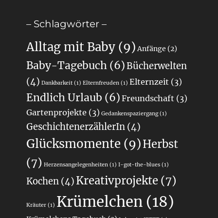
– Schlagwörter –
Alltag mit Baby
(9)
Anfänge
(2)
Baby-Tagebuch
(6)
Bücherwelten
(4)
Elternzeit
(3)
Dankbarkeit
(1)
Elternfreuden
(1)
Endlich Urlaub
(6)
Freundschaft
(3)
Gartenprojekte
(3)
Gedankenspaziergang
(1)
GeschichtenerzählerIn
(4)
Glücksmomente
(9)
Herbst
(7)
Herzensangelegenheiten
(1)
I-got-the-blues
(1)
Kreativprojekte
(7)
Kochen
(4)
Krümelchen
(18)
Kräuter
(1)