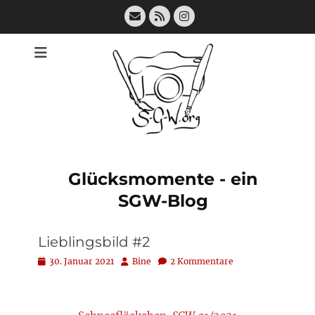
Zum
E-
Feed
Instagram
Inhalt
Mail
springen
Glücksmomente - ein
SGW-Blog
Lieblingsbild #2
Posted
Autor
30. Januar 2021
Bine
2 Kommentare
on