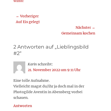
Winter
Beitragsnavigation
← Vorheriger
Vorheriger
Auf Eis gelegt
Beitrag:
Nächster →
Nächster
Gemeinsam kochen
Beitrag:
2 Antworten auf „Lieblingsbild
#2“
Karin
schreibt:
21. November 2022 um 9:11 Uhr
Eine tolle Aufnahme.
Vielleicht magst du/ihr ja doch mal in der
Photogilde Aventin in Abensberg vorbei
schauen.
Antworten